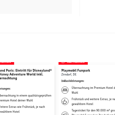
 Frühstück
inkl. Frühstück
nd Paris: Eintritt für Disneyland®
Playmobil Funpark
Disney Adventure World inkl.
Zirndorf, DE
ernachtung
Inklusivleistungen
:
Übernachtung im Premium Hotel d
istungen
:
Wahl
bernachtung in einem qualitätsgeprüften
Frühstück und weitere Extras, je n
remium Hotel deiner Wahl
gewähltem Hotel
eitere Extras wie Frühstück, je nach
Tagesticket für den 90.000 m² gr
ewähltem Hotel