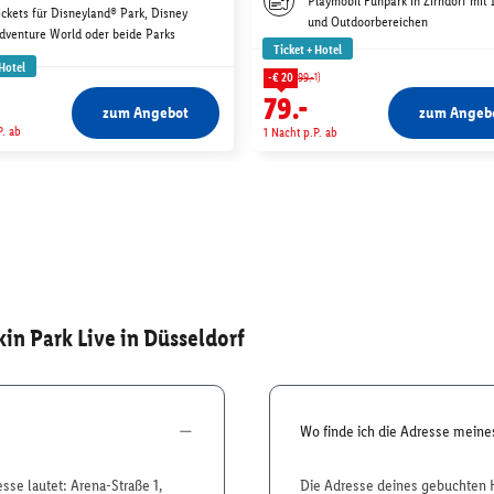
Playmobil Funpark in Zirndorf mit 
ickets für Disneyland® Park, Disney
und Outdoorbereichen
dventure World oder beide Parks
Ticket + Hotel
 Hotel
1)
-€ 20
99.-
-
79.-
zum Angebot
zum Angeb
P. ab
1 Nacht p.P. ab
kin Park Live in Düsseldorf
Wo finde ich die Adresse mein
esse lautet: Arena-Straße 1,
Die Adresse deines gebuchten H