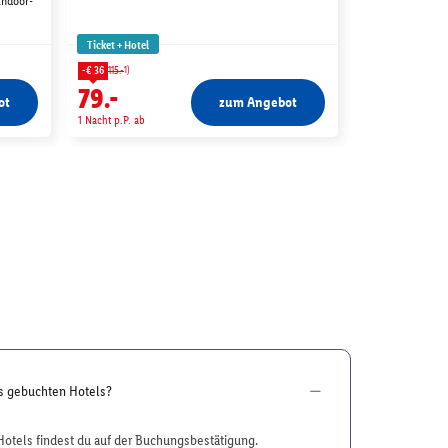
Indoor-
Ticket + Hotel
Ticket + Hotel
1)
1)
-€ 36
115.-
-€ 33
132.-
79.-
99.-
ot
zum Angebot
1 Nacht p.P. ab
1 Nacht p.P. ab
es gebuchten Hotels?
otels findest du auf der Buchungsbestätigung.