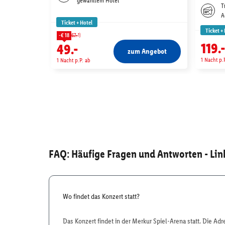
gewähltem Hotel
T
A
Ticket + Hotel
Ticket +
1)
-€ 18
67.-
119.
49.-
zum Angebot
1 Nacht p.
1 Nacht p.P. ab
FAQ: Häufige Fragen und Antworten
- Lin
Wo findet das Konzert statt?
Das Konzert findet in der Merkur Spiel-Arena statt. Die Adr