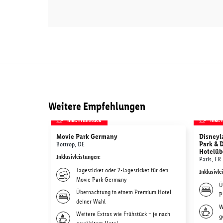
Weitere Empfehlungen
inkl. Frühstück
inkl.
Movie Park Germany
Disneyla
Park & 
Bottrop, DE
Hotelüb
Inklusivleistungen
:
Paris, FR
Tagesticket oder 2-Tagesticket für den
Inklusivle
Movie Park Germany
Ü
Übernachtung in einem Premium Hotel
P
deiner Wahl
W
Weitere Extras wie Frühstück – je nach
g