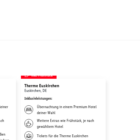
inkl. Frühstück
inkl. Frühstü
Therme Euskirchen
Therme Erdin
Euskirchen, DE
München, DE
Inklusivleistungen
:
Inklusivleistunge
einer
Übernachtung in einem Premium Hotel
Übernac
deiner Wahl
deiner W
ach
Weitere Extras wie Frühstück, je nach
Frühstüc
gewähltem Hotel
gewählt
oßen
Tickets für die Therme Euskirchen
Tagestic