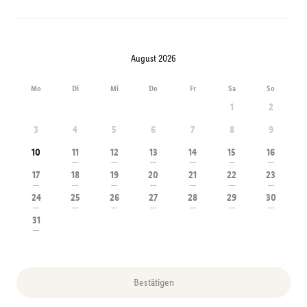
August 2026
Mo
Di
Mi
Do
Fr
Sa
So
1
2
3
4
5
6
7
8
9
10
11
12
13
14
15
16
---
---
---
---
---
---
17
18
19
20
21
22
23
---
---
---
---
---
---
---
24
25
26
27
28
29
30
---
---
---
---
---
---
---
31
---
Bestätigen