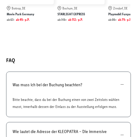
Bottrop, DE
Bochum, DE
Zirndorf, DE
Movie Park Germany
STARLIGHT EXPRESS
Playmobil Funpark
ab
67.-
ab
49.-
p.P.
ab
149.-
ab
112.-
p.P.
ab
99.-
ab
79.-
p.P.
FAQ
Was muss ich bei der Buchung beachten?
Bitte beachte, dass du bei der Buchung einen von zwei Zeitslots wählen
musst, innerhalb dessen der Einlass zu der Ausstellung erfolgen muss.
Wie lautet die Adresse der KLEOPATRA – Die immersive