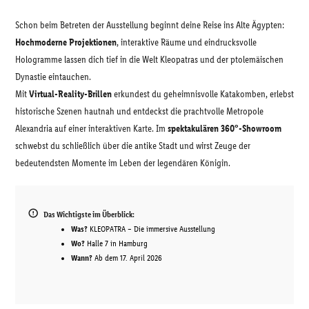
Schon beim Betreten der Ausstellung beginnt deine Reise ins Alte Ägypten:
Hochmoderne Projektionen
, interaktive Räume und eindrucksvolle
Hologramme lassen dich tief in die Welt Kleopatras und der ptolemäischen
Dynastie eintauchen.
Mit
Virtual-Reality-Brillen
erkundest du geheimnisvolle Katakomben, erlebst
historische Szenen hautnah und entdeckst die prachtvolle Metropole
Alexandria auf einer interaktiven Karte. Im
spektakulären 360°-Showroom
schwebst du schließlich über die antike Stadt und wirst Zeuge der
bedeutendsten Momente im Leben der legendären Königin.
Das Wichtigste im Überblick:
Was?
KLEOPATRA – Die immersive Ausstellung
Wo?
Halle 7 in Hamburg
Wann?
Ab dem 17. April 2026