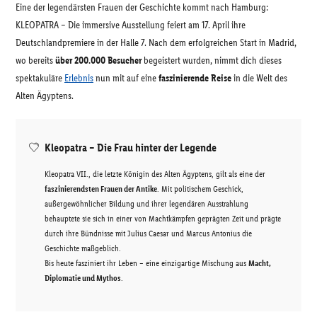
Eine der legendärsten Frauen der Geschichte kommt nach Hamburg:
KLEOPATRA – Die immersive Ausstellung feiert am 17. April ihre
Deutschlandpremiere in der Halle 7. Nach dem erfolgreichen Start in Madrid,
wo bereits
über 200.000 Besucher
begeistert wurden, nimmt dich dieses
spektakuläre
Erlebnis
nun mit auf eine
faszinierende Reise
in die Welt des
Alten Ägyptens.
Kleopatra – Die Frau hinter der Legende
Kleopatra VII., die letzte Königin des Alten Ägyptens, gilt als eine der
faszinierendsten Frauen der Antike
. Mit politischem Geschick,
außergewöhnlicher Bildung und ihrer legendären Ausstrahlung
behauptete sie sich in einer von Machtkämpfen geprägten Zeit und prägte
durch ihre Bündnisse mit Julius Caesar und Marcus Antonius die
Geschichte maßgeblich.
Bis heute fasziniert ihr Leben – eine einzigartige Mischung aus
Macht,
Diplomatie und Mythos
.