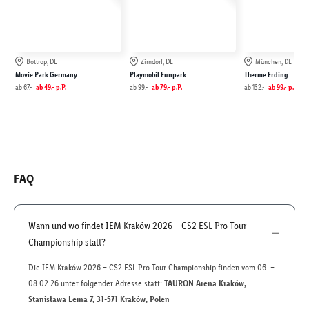
Bottrop, DE
Zirndorf, DE
München, DE
Movie Park Germany
Playmobil Funpark
Therme Erding
ab
67.-
ab
49.-
p.P.
ab
99.-
ab
79.-
p.P.
ab
132.-
ab
99.-
p.P.
FAQ
Wann und wo findet IEM Kraków 2026 – CS2 ESL Pro Tour
Championship statt?
Die IEM Kraków 2026 – CS2 ESL Pro Tour Championship finden vom 06. –
08.02.26 unter folgender Adresse statt:
TAURON Arena Kraków,
Stanisława Lema 7, 31-571 Kraków, Polen