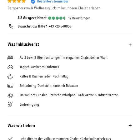
Kostenlos stornierbar
Bergpanorama & Wellnessglück im luxuriösen Chalet erleben
4.8
ausgezeichnet
12
Bewertungen
Brauchst du Hilfe?
+43 720 546056
Was inklusive ist
Ab 2 bzw. 3 Übernachtungen im eleganten Chalet deiner Wahl
Täglich köstliches Frühstück
Kaffee & Kuchen jeden Nachmittag
Schladming-Dachstein-Karte mit Rabatten
Im Wellness-Chalet: Herrliche Whirlpool-Badewanne & Infrarotkabine
Endreinigung
Was wir lieben
Lebe dich in der vollausgestatteten Chalet-Küche kulinarisch aus