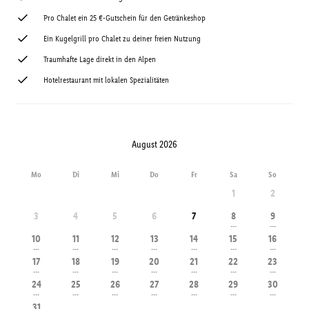
Pro Chalet ein 25 €-Gutschein für den Getränkeshop
Ein Kugelgrill pro Chalet zu deiner freien Nutzung
Traumhafte Lage direkt in den Alpen
Hotelrestaurant mit lokalen Spezialitäten
August 2026
Mo
Di
Mi
Do
Fr
Sa
So
1
2
3
4
5
6
7
8
9
---
---
10
11
12
13
14
15
16
---
---
---
---
---
---
---
17
18
19
20
21
22
23
---
---
---
---
---
---
---
24
25
26
27
28
29
30
---
---
---
---
---
---
---
31