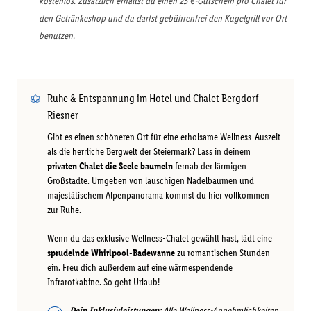
kostenlos. Zusätzlich erhältst du einen 25 €-Gutschein pro Chalet für
den Getränkeshop und du darfst gebührenfrei den Kugelgrill vor Ort
benutzen.
Ruhe & Entspannung im Hotel und Chalet Bergdorf
Riesner
Gibt es einen schöneren Ort für eine erholsame Wellness-Auszeit
als die herrliche Bergwelt der Steiermark? Lass in deinem
privaten Chalet die Seele baumeln
fernab der lärmigen
Großstädte. Umgeben von lauschigen Nadelbäumen und
majestätischem Alpenpanorama kommst du hier vollkommen
zur Ruhe.
Wenn du das exklusive Wellness-Chalet gewählt hast, lädt eine
sprudelnde Whirlpool-Badewanne
zu romantischen Stunden
ein. Freu dich außerdem auf eine wärmespendende
Infrarotkabine. So geht Urlaub!
Dein Inklusivleistungen:
Alle Wellness-Annehmlichkeiten