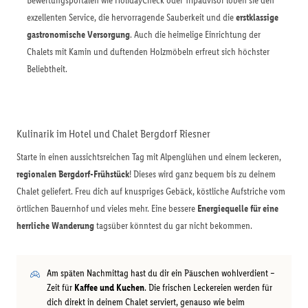
Bewertungsportalen wie HolidayCheck oder Tripadvisor loben sie den
exzellenten Service, die hervorragende Sauberkeit und die
erstklassige
gastronomische Versorgung
. Auch die heimelige Einrichtung der
Chalets mit Kamin und duftenden Holzmöbeln erfreut sich höchster
Beliebtheit.
Kulinarik im Hotel und Chalet Bergdorf Riesner
Starte in einen aussichtsreichen Tag mit Alpenglühen und einem leckeren,
regionalen Bergdorf-Frühstück
! Dieses wird ganz bequem bis zu deinem
Chalet geliefert. Freu dich auf knuspriges Gebäck, köstliche Aufstriche vom
örtlichen Bauernhof und vieles mehr. Eine bessere
Energiequelle für eine
herrliche Wanderung
tagsüber könntest du gar nicht bekommen.
Am späten Nachmittag hast du dir ein Päuschen wohlverdient –
Zeit für
Kaffee und Kuchen
. Die frischen Leckereien werden für
dich direkt in deinem Chalet serviert, genauso wie beim