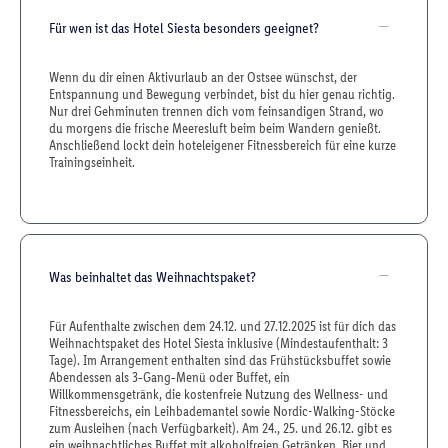
Für wen ist das Hotel Siesta besonders geeignet?
Wenn du dir einen Aktivurlaub an der Ostsee wünschst, der
Entspannung und Bewegung verbindet, bist du hier genau richtig.
Nur drei Gehminuten trennen dich vom feinsandigen Strand, wo
du morgens die frische Meeresluft beim beim Wandern genießt.
Anschließend lockt dein hoteleigener Fitnessbereich für eine kurze
Trainingseinheit.
Was beinhaltet das Weihnachtspaket?
Für Aufenthalte zwischen dem 24.12. und 27.12.2025 ist für dich das
Weihnachtspaket des Hotel Siesta inklusive (Mindestaufenthalt: 3
Tage). Im Arrangement enthalten sind das Frühstücksbuffet sowie
Abendessen als 3‑Gang‑Menü oder Buffet, ein
Willkommensgetränk, die kostenfreie Nutzung des Wellness- und
Fitnessbereichs, ein Leihbademantel sowie Nordic-Walking-Stöcke
zum Ausleihen (nach Verfügbarkeit). Am 24., 25. und 26.12. gibt es
ein weihnachtliches Buffet mit alkoholfreien Getränken, Bier und