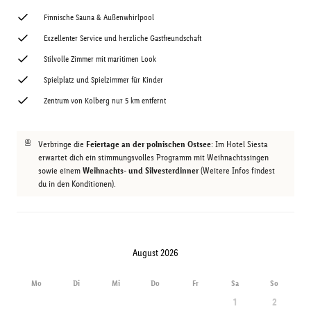
Finnische Sauna & Außenwhirlpool
Exzellenter Service und herzliche Gastfreundschaft
Stilvolle Zimmer mit maritimen Look
Spielplatz und Spielzimmer für Kinder
Zentrum von Kolberg nur 5 km entfernt
Verbringe die
Feiertage an der polnischen Ostsee
: Im Hotel Siesta
erwartet dich ein stimmungsvolles Programm mit Weihnachtssingen
sowie einem
Weihnachts- und Silvesterdinner
(Weitere Infos findest
du in den Konditionen).
August 2026
Mo
Di
Mi
Do
Fr
Sa
So
1
2