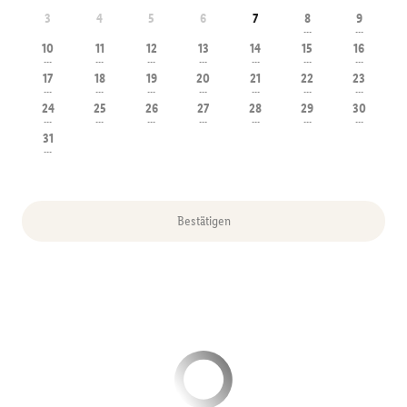
3
4
5
6
7
8
9
---
---
10
11
12
13
14
15
16
---
---
---
---
---
---
---
17
18
19
20
21
22
23
---
---
---
---
---
---
---
24
25
26
27
28
29
30
---
---
---
---
---
---
---
31
---
Bestätigen