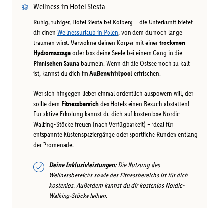
Wellness im Hotel Siesta
Ruhig, ruhiger, Hotel Siesta bei Kolberg – die Unterkunft bietet
dir einen
Wellnessurlaub in Polen
, von dem du noch lange
träumen wirst. Verwöhne deinen Körper mit einer
trockenen
Hydromassage
oder lass deine Seele bei einem Gang in die
Finnischen Sauna
baumeln. Wenn dir die Ostsee noch zu kalt
ist, kannst du dich im
Außenwhirlpool
erfrischen.
Wer sich hingegen lieber einmal ordentlich auspowern will, der
sollte dem
Fitnessbereich
des Hotels einen Besuch abstatten!
Für aktive Erholung kannst du dich auf kostenlose Nordic-
Walking-Stöcke freuen (nach Verfügbarkeit) – ideal für
entspannte Küstenspaziergänge oder sportliche Runden entlang
der Promenade.
Deine Inklusivleistungen:
Die Nutzung des
Wellnessbereichs sowie des Fitnessbereichs ist für dich
kostenlos. Außerdem kannst du dir kostenlos Nordic-
Walking-Stöcke leihen.