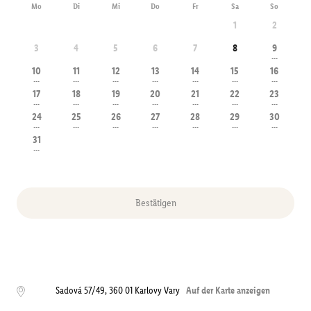
Mo
Di
Mi
Do
Fr
Sa
So
1
2
3
4
5
6
7
8
9
---
10
11
12
13
14
15
16
---
---
---
---
---
---
---
17
18
19
20
21
22
23
---
---
---
---
---
---
---
24
25
26
27
28
29
30
---
---
---
---
---
---
---
31
---
Bestätigen
Sadová 57/49
,
360 01
Karlovy Vary
Auf der Karte anzeigen