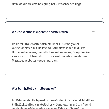
Nein, da die Maximalbelegung bei 2 Erwachsenen liegt.
Welche Wellnessangebote erwarten mich?
Im Hotel Erika erwartet dich ein über 1.000 m² großer
Wellnessbereich mit Hallenbad, Saunalandschaft inklusive
Hüttenaußensauna, gemütlichen Ruheräumen, Kneippbecken,
einem Cardio-Fitnessstudio sowie wohltuenden Beauty- und
Massageangeboten (gegen Aufpreis).
Was beinhaltet die Halbpension?
Im Rahmen der Halbpension genießt du täglich ein reichhaltiges
Frühstücksbuffet, ein köstliches 4-Gang-Wahlmenü am Abend
sowie einen erfrischenden Welcome Drink zur Begrüßung.