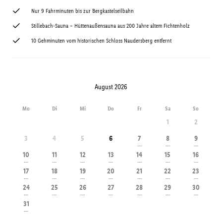
Nur 9 Fahrminuten bis zur Bergkastelseilbahn
Stillebach-Sauna – Hüttenaußensauna aus 200 Jahre altem Fichtenholz
10 Gehminuten vom historischen Schloss Naudersberg entfernt
August 2026
Mo
Di
Mi
Do
Fr
Sa
So
1
2
3
4
5
6
7
8
9
---
---
---
10
11
12
13
14
15
16
---
---
---
---
---
---
---
17
18
19
20
21
22
23
---
---
---
---
---
---
---
24
25
26
27
28
29
30
---
---
---
---
---
---
---
31
---