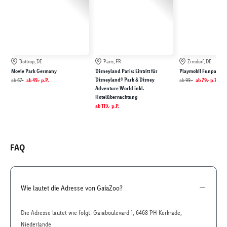
Bottrop, DE
Paris, FR
Zirndorf, DE
Movie Park Germany
Disneyland Paris: Eintritt für
Playmobil Funpark
Disneyland® Park & Disney
ab
67.-
ab
49.-
p.P.
ab
99.-
ab
79.-
p.P.
Adventure World inkl.
Hotelübernachtung
ab
119.-
p.P.
FAQ
Wie lautet die Adresse von GaiaZoo?
Die Adresse lautet wie folgt: Gaiaboulevard 1, 6468 PH Kerkrade,
Niederlande