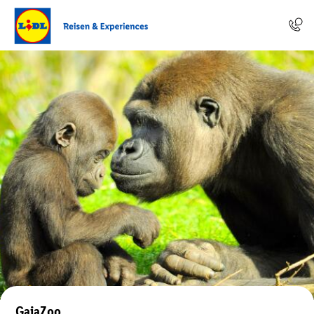
GaiaZoo