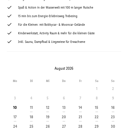
Spaß & Action in der Wasserwelt mit 100 m langer Rutsche
15 min bis zum Energie-Erlebnisweg Trebesing
Für die Kleinen: mit Bobbycar- & Mooncar-Gelände
Kinderwerkstatt, Activity Raum & mehr für die kleinen Gäste
Inkl. Sauna, Dampfbad & Liegewiese für Erwachsene
August 2026
Mo
Di
Mi
Do
Fr
Sa
So
1
2
3
4
5
6
7
8
9
10
11
12
13
14
15
16
---
---
---
---
---
---
17
18
19
20
21
22
23
---
---
---
---
---
---
---
24
25
26
27
28
29
30