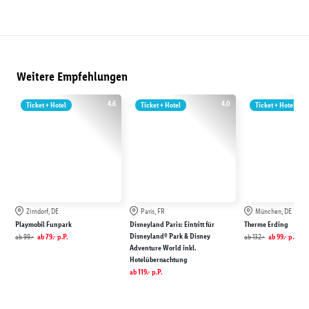
Weitere Empfehlungen
4.6
4.0
Ticket + Hotel
Ticket + Hotel
Ticket + Hotel
Zirndorf, DE
Paris, FR
München, DE
Playmobil Funpark
Disneyland Paris: Eintritt für
Therme Erding
Disneyland® Park & Disney
ab
99.-
ab
79.-
p.P.
ab
132.-
ab
99.-
p.P.
Adventure World inkl.
Hotelübernachtung
ab
119.-
p.P.