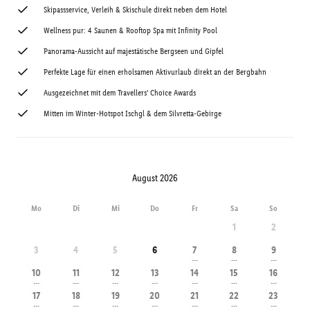
Skipassservice, Verleih & Skischule direkt neben dem Hotel
Wellness pur: 4 Saunen & Rooftop Spa mit Infinity Pool
Panorama-Aussicht auf majestätische Bergseen und Gipfel
Perfekte Lage für einen erholsamen Aktivurlaub direkt an der Bergbahn
Ausgezeichnet mit dem Travellers' Choice Awards
Mitten im Winter-Hotspot Ischgl & dem Silvretta-Gebirge
August 2026
Mo
Di
Mi
Do
Fr
Sa
So
1
2
3
4
5
6
7
8
9
---
---
---
10
11
12
13
14
15
16
---
---
---
---
---
---
---
17
18
19
20
21
22
23
---
---
---
---
---
---
---