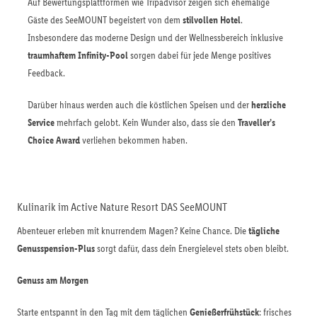
Auf Bewertungsplattformen wie Tripadvisor zeigen sich ehemalige
Gäste des SeeMOUNT begeistert von dem
stilvollen Hotel
.
Insbesondere das moderne Design und der Wellnessbereich inklusive
traumhaftem Infinity-Pool
sorgen dabei für jede Menge positives
Feedback.
Darüber hinaus werden auch die köstlichen Speisen und der
herzliche
Service
mehrfach gelobt. Kein Wunder also, dass sie den
Traveller’s
Choice Award
verliehen bekommen haben.
Kulinarik im Active Nature Resort DAS SeeMOUNT
Abenteuer erleben mit knurrendem Magen? Keine Chance. Die
tägliche
Genusspension-Plus
sorgt dafür, dass dein Energielevel stets oben bleibt.
Genuss am Morgen
Starte entspannt in den Tag mit dem täglichen
Genießerfrühstück
: frisches