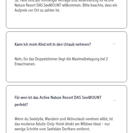
Ja, Tiere sind auf vorheriger Anfrage und Reservierung im Active
Nature Resort DAS SeeMOUNT willkommen. Bitte beachte, dass ein
Aufpreis vor Ort zu zahlen ist.
Kann ich mein Kind mit in den Urlaub nehmen?
Nein, für das Doppelzimmer liegt die Maximalbelegung bei 2
Erwachsenen.
Für wen ist das Active Nature Resort DAS SeeMOUNT
perfekt?
Wenn du Seeidylle, Wandern und Aktivurlaub vereinen willst, ist
das moderne Adults-Only-Hotel direkt am Wildsee ideal – nur
wenige Schritte vom Seefelder Dorfkern entfernt.