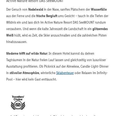
Active Nature Resort DAS SeeMOUNT
Der Geruch von
Nadelwald
in der Nase, sanftes Plätschern der
Wasserfälle
aus der Ferne und die
frische Bergluft
ums Gesicht – tauch in die Tiefen der
Wildnis ein und lass dich im Active Nature Resort DAS SeeMOUNT rundum
verzaubern. Und wenn die kalte Jahreszeit die Landschaft in ein
glitzerndes
Weiß
hüllt, wird es Zeit, die Skier anzuschnallen und die zahlreichen Pisten
hinabzusausen.
Moderne trifft auf wilde Natur
: In diesem Hotel kannst du deinen
Tagträumen in der Natur freien Lauf lassen und gleichzeitig von luxuriöser
Ausstattung profitieren. Ob Picknick auf der Almwiese, Candle-Light-Dinner
in
stilvoller Atmosphäre
, winterliche
Skiabenteuer
oder Relaxen im Infinity-
Pool – hier wird kein Gast enttäuscht.