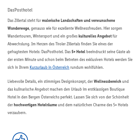
DasPosthotel
Das Zillertal steht für
malerische Landschaften und verwunschene
Wanderwege
, genauso wie für exzellente Wellnessfreuden. Hier sorgen
Wandertouren, Wintersport und ein großes
kulturelles Angebot
für
Abwechslung. Im Herzen des Tiroler Zillertals finden Sie eines der
gefragtesten Hotels: DasPosthotel. Das
5⭑ Hotel
beeindruckt seine Gäste ab
der ersten Minute und schon beim Betreten des exklusiven Hotels werden Sie
sich in Ihrem
Kurzurlaub in Österreich
rundum wohlfühlen.
Liebevolle Details, ein stimmiges Designkonzept, der
Wellnessbereich
und
das kulinarische Angebot machen den Urlaub im erstklassigen Boutique
Hotel in den Bergen Österreichs perfekt. Lassen Sie sich von der Schönheit
der
hochwertigen Hotelräume
und dem natürlichen Charme des 5⭑ Hotels
verzaubern.