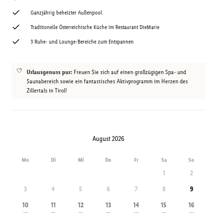
Ganzjährig beheizter Außenpool
Traditionelle Österreichische Küche im Restaurant DieMarie
3 Ruhe- und Lounge-Bereiche zum Entspannen
Urlausgenuss pur:
Freuen Sie sich auf einen großzügigen Spa- und
Saunabereich sowie ein fantastisches Aktivprogramm im Herzen des
Zillertals in Tirol!
August 2026
Mo
Di
Mi
Do
Fr
Sa
So
1
2
3
4
5
6
7
8
9
10
11
12
13
14
15
16
---
---
---
---
---
---
---