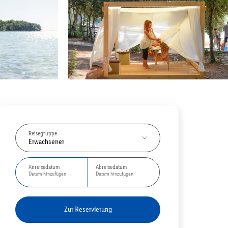
Reisegruppe
Erwachsener
Anreisedatum
Abreisedatum
Datum hinzufügen
Datum hinzufügen
Zur Reservierung