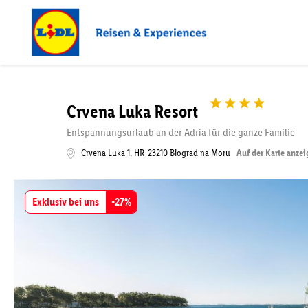
Crvena Luka Resort
Entspannungsurlaub an der Adria für die ganze Familie
Crvena Luka 1
,
HR-23210
Biograd na Moru
Auf der Karte anze
Exklusiv bei uns
-
27
%