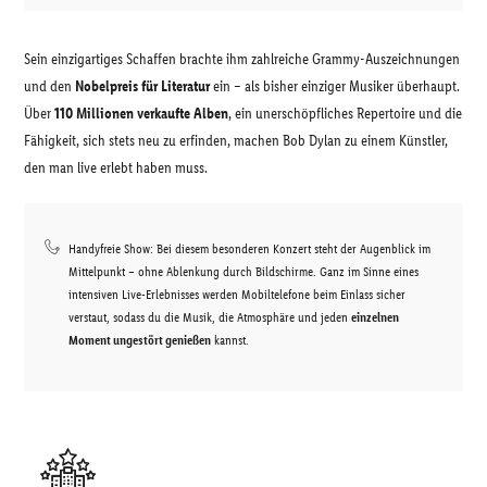
Sein einzigartiges Schaffen brachte ihm zahlreiche Grammy-Auszeichnungen
und den
Nobelpreis für Literatur
ein – als bisher einziger Musiker überhaupt.
Über
110 Millionen verkaufte Alben
, ein unerschöpfliches Repertoire und die
Fähigkeit, sich stets neu zu erfinden, machen Bob Dylan zu einem Künstler,
den man live erlebt haben muss.
Handyfreie Show: Bei diesem besonderen Konzert steht der Augenblick im
Mittelpunkt – ohne Ablenkung durch Bildschirme. Ganz im Sinne eines
intensiven Live-Erlebnisses werden Mobiltelefone beim Einlass sicher
verstaut, sodass du die Musik, die Atmosphäre und jeden
einzelnen
Moment ungestört genießen
kannst.