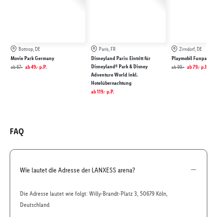
Bottrop, DE
Paris, FR
Zirndorf, DE
Movie Park Germany
Disneyland Paris: Eintritt für
Playmobil Funpark
Disneyland® Park & Disney
ab
67.-
ab
49.-
p.P.
ab
99.-
ab
79.-
p.P.
Adventure World inkl.
Hotelübernachtung
ab
119.-
p.P.
FAQ
Wie lautet die Adresse der LANXESS arena?
Die Adresse lautet wie folgt: Willy-Brandt-Platz 3, 50679 Köln,
Deutschland