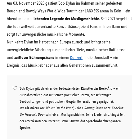
Am 03. November 2025 gastiert Bob Dylan im Rahmen seiner gefeierten
Rough and Rowdy Ways World Wide Tour in der LANXESS arena in Köln – ein
Abend mit einer
lebenden Legende der Musikgeschichte
. Seit 2021 begeistert
die Tour weltweit ausverkaufte Konzerthäuser, zieht Fans in ihren Bann und
sorgt für unvergessliche musikalische Momente.
Nun kehrt Dylan im Herbst nach Europa zurück und bringt seine
unvergleichliche Mischung aus poetischer Tiefe, musikalischer Raffinesse
und
zeitloser Bühnenpräsenz
in einem
Konzert
in die Domstadt – ein
Ereignis, das Musikliebhaber aus allen Generationen zusammenführt.
Bob Dylan gilt als einer der
bedeutendsten Künstler der Rock-Ära
– ein
Ausnahmetalent, das mit seinen poetischen Texten, scharfsinnigen
Beobachtungen und politischem Gespür Generationen geprägt hat.
Mit Klassikern wie
Blowin’ in the Wind
,
Like a Rolling Stone
oder
Knockin’
On Heaven’s Door
schrieb er Musikgeschichte. Seine Lieder sind längst Teil
der amerikanischen Literatur, seine Stimme
das Sprachrohr einer ganzen
Epoche
.