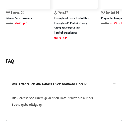
Bottrop, DE
Paris, FR
Zirndorf, DE
Movie Park Germany
Disneyland Paris: Eintritt für
Playmobil Funpark
Disneyland® Park & Disney
ab
67.-
ab
49.-
p.P.
ab
99.-
ab
79.-
p.P.
Adventure World inkl.
Hotelübernachtung
ab
119.-
p.P.
FAQ
Wie erfahre ich die Adresse von meinem Hotel?
Die Adresse von Ihrem gewählten Hotel finden Sie auf der
Buchungsbestätigung.