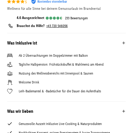
s
Kostenlos stornierbar
Wellness für alle Sinne bei deinem Genussurlaub im Brandnertal
4.6
ausgezeichnet
233
Bewertungen
Brauchst du Hilfe?
+43 720 546056
Was inklusive ist
Ab 2 Übernachtungen im Doppelzimmer mit Balkon
Tägliche Halbpension: Frühstücksbuffet & Wahlmenü am Abend
Nutzung des Wellnessbereichs mit Innenpool & Saunen
Welcome Drink
Leih-Bademantel & -Badetücher für die Dauer des Aufenthalts
Was wir lieben
Genussvolle Auszeit inklusive Live-Cooking & Naturprodukten
Nachhaltiges Konzept: grünes Energiesystem & kurze Transportwege