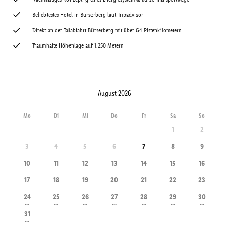
Beliebtestes Hotel in Bürserberg laut Tripadvisor
Direkt an der Talabfahrt Bürserberg mit über 64 Pistenkilometern
Traumhafte Höhenlage auf 1.250 Metern
August 2026
Mo
Di
Mi
Do
Fr
Sa
So
1
2
3
4
5
6
7
8
9
---
---
10
11
12
13
14
15
16
---
---
---
---
---
---
---
17
18
19
20
21
22
23
---
---
---
---
---
---
---
24
25
26
27
28
29
30
---
---
---
---
---
---
---
31
---