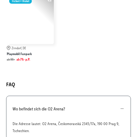
4.6
Ticket + Hotel
Zirndorf, DE
Playmobil Funpark
ab
99.-
ab
79.-
p.P.
FAQ
Wo befindet sich die O2 Arena?
Die Adresse lautet: O2 Arena, Českomoravská 2345/17a, 190 00 Prag 9,
Tschechien.